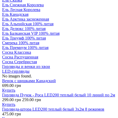
Ель Сказка
Ель Снежная Королева
Ель Лесная Королева
Ель Канадская
Ель Арктика заснеженная
Ель Альпийская 100% литая
Ель Делюкс 100% литая
Ель Балканская VIP 100% литая
Ель Триумф 100% литая
Смерека 100% литая
Ель Премиум 100% литая
Сосна Классика
Сосна Распушенная
Сосна Серебристая
Гирлянды и венки из хвои
LED-гирлянды
No images found.
Венок с шишками Канадский
699.00 грн
Купить
Гирлянда Пучок - Роса LED200 теплый белый 10 линий по 2м
299.00 грн
259.00 грн
Купить
Гирлянда-штора LED200 теплый белый 3х2м 8 режимов
475.00 грн