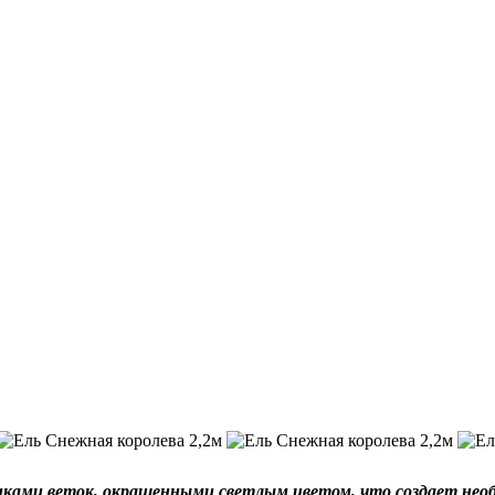
чиками веток, окрашенными светлым цветом, что создает нео