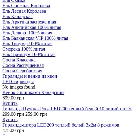
Ель Сказка
Ель Снежная Королева
Ель Лесная Королева
Ель Канадская
Ель Арктика заснеженная
Ель Альпийская 100% литая
Ель Делюкс 100% литая
Ель Балканская VIP 100% литая
Ель Триумф 100% литая
Смерека 100% литая
Ель Премиум 100% литая
Сосна Классика
Сосна Распушенная
Сосна Серебристая
Гирлянды и венки из хвои
LED-гирлянды
No images found.
Венок с шишками Канадский
699.00 грн
Купить
Гирлянда Пучок - Роса LED200 теплый белый 10 линий по 2м
299.00 грн
259.00 грн
Купить
Гирлянда-штора LED200 теплый белый 3х2м 8 режимов
475.00 грн