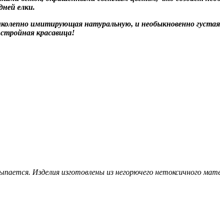
дней елки.
иколепно имитирующая натуральную, и необыкновенно густая 
 стройная красавица!
сыпается. Изделия изготовлены из негорючего нетоксичного ма