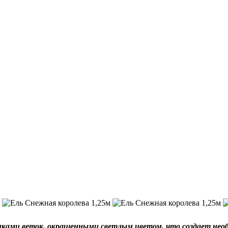
чиками веток, окрашенными светлым цветом, что создает нео