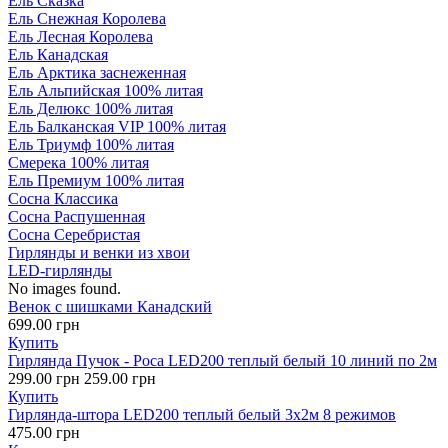
Ель Сказка
Ель Снежная Королева
Ель Лесная Королева
Ель Канадская
Ель Арктика заснеженная
Ель Альпийская 100% литая
Ель Делюкс 100% литая
Ель Балканская VIP 100% литая
Ель Триумф 100% литая
Смерека 100% литая
Ель Премиум 100% литая
Сосна Классика
Сосна Распушенная
Сосна Серебристая
Гирлянды и венки из хвои
LED-гирлянды
No images found.
Венок с шишками Канадский
699.00 грн
Купить
Гирлянда Пучок - Роса LED200 теплый белый 10 линий по 2м
299.00 грн
259.00 грн
Купить
Гирлянда-штора LED200 теплый белый 3х2м 8 режимов
475.00 грн