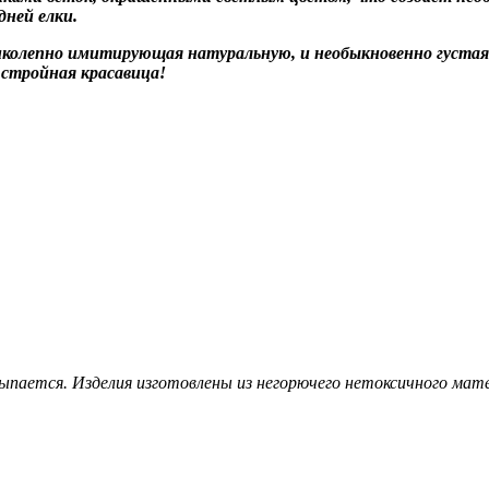
дней елки.
иколепно имитирующая натуральную, и необыкновенно густая 
 стройная красавица!
сыпается. Изделия изготовлены из негорючего нетоксичного ма